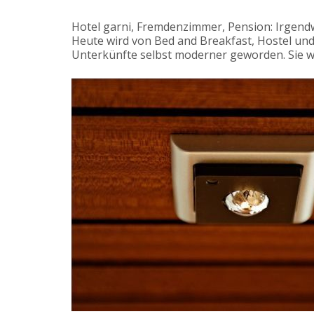
Hotel garni, Fremdenzimmer, Pension: Irgendw
Heute wird von Bed and Breakfast, Hostel un
Unterkünfte selbst moderner geworden. Sie 