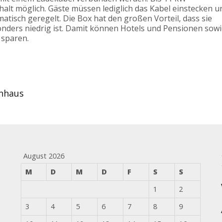
shalt möglich. Gäste müssen lediglich das Kabel einstecken u
atisch geregelt. Die Box hat den großen Vorteil, dass sie
nders niedrig ist. Damit können Hotels und Pensionen sow
 sparen.
enhaus
August 2026
M
D
M
D
F
S
S
1
2
3
4
5
6
7
8
9