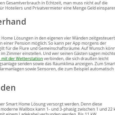
en Gesamtverbrauch in Echtzeit, man muss nicht auf die
für Hoteliers und Privatvermieter eine Menge Geld einspare
berhand
art Home Lösungen in den eigenen vier Wänden zeitgesteuert
 in einer Pension möglich. So kann per App morgens der
gilt für die Flure und Gemeinschaftsräume. Auf Wunsch kön
 im Zimmer einstellen. Und wer seinen Gästen sagen möchte
mit der Wetterstation
verbinden, die sich draußen leicht
ungsanlage senden sowie das Raumklima anzeigen. Zum Smar
rmanlagen sowie Sensoren, die zum Beispiel automatisch
aden
iner Smart Home Lösung versorgt werden. Denn diese
e moderne Wallbox kann 1- und 3-phasig zwischen 1 und 22
 mit einem Ladekabel verbunden werden. Bis 11 kW