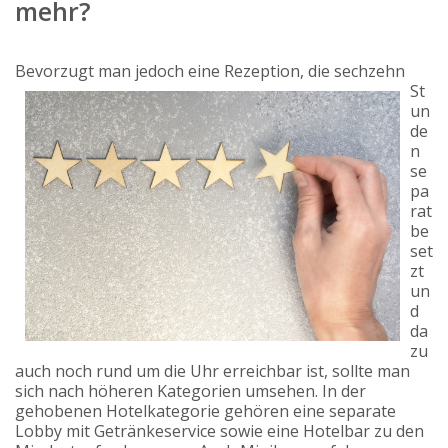
mehr?
Bevorzugt man jedoch eine Rez
eption, die sechzehn
St
un
de
n
se
pa
rat
be
set
zt
un
d
da
zu
auch noch rund um die Uhr erreichbar ist, sollte man
sich nach höheren Kategorien umsehen. In der
gehobenen Hotelkategorie gehören eine separate
Lobby mit Getränkeservice sowie eine Hotelbar zu den